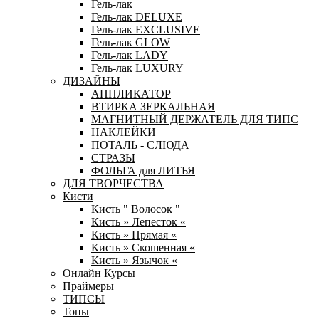
Гель-лак
Гель-лак DELUXE
Гель-лак EXCLUSIVE
Гель-лак GLOW
Гель-лак LADY
Гель-лак LUXURY
ДИЗАЙНЫ
АППЛИКАТОР
ВТИРКА ЗЕРКАЛЬНАЯ
МАГНИТНЫЙ ДЕРЖАТЕЛЬ ДЛЯ ТИПС
НАКЛЕЙКИ
ПОТАЛЬ - СЛЮДА
СТРАЗЫ
ФОЛЬГА для ЛИТЬЯ
ДЛЯ ТВОРЧЕСТВА
Кисти
Кисть " Волосок "
Кисть » Лепесток «
Кисть » Прямая «
Кисть » Скошенная «
Кисть » Язычок «
Онлайн Курсы
Праймеры
ТИПСЫ
Топы