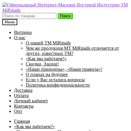
Перейти
Перейти
к
к
навигации
содержимому
Искать:
Поиск
Меню
Витрина
О нас
О нашей ТМ MiRinails
Чем же продукция МТ MiRinails отличается от
других, известных ТМ?
«Как мы работаем?»
Скидки, Акции!
«Наши принципы», «Наши правила»!
О планах на будущее
Если у Вас остались вопросы
Политика конфиденциальности
Доставка
Оплата
Личный кабинет
Контакты
Опт
Главная
«Как мы работаем?»