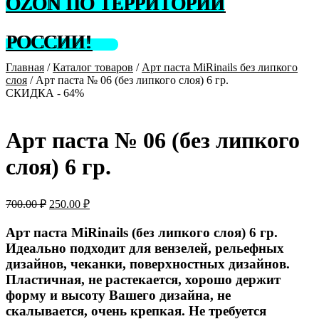
OZON ПО ТЕРРИТОРИИ
РОССИИ!
Главная
/
Каталог товаров
/
Арт паста MiRinails без липкого
слоя
/
Арт паста № 06 (без липкого слоя) 6 гр.
СКИДКА - 64%
Арт паста № 06 (без липкого
слоя) 6 гр.
Первоначальная
Текущая
700.00
₽
250.00
₽
цена
цена:
составляла
250.00 ₽.
Арт паста MiRinails (без липкого слоя) 6 гр.
700.00 ₽.
Идеально подходит для вензелей, рельефных
дизайнов, чеканки, поверхностных дизайнов.
Пластичная, не растекается, хорошо держит
форму и высоту Вашего дизайна, не
скалывается, очень крепкая. Не требуется