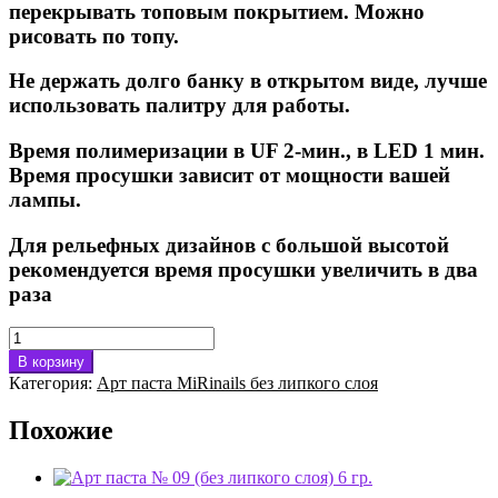
перекрывать топовым покрытием. Можно
рисовать по топу.
Не держать долго банку в открытом виде, лучше
использовать палитру для работы.
Время полимеризации в UF 2-мин., в LED 1 мин.
Время просушки зависит от мощности вашей
лампы.
Для рельефных дизайнов с большой высотой
рекомендуется время просушки увеличить в два
раза
Количество
товара
В корзину
Арт
Категория:
Арт паста MiRinails без липкого слоя
паста
№
Похожие
06
(без
липкого
слоя)