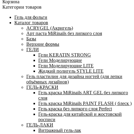
Корзина
Категории товаров
Гель для фольги
Каталог товаров
ACRYGEL (Акригель)
Арт паста MiRinails без липкого слоя
Базы
Верхние формы
ГЕЛИ
Гели KERATIN STRONG
Гели Моделирующие
Гели Моделирующие LITE
Жидкий полигель STYLE LITE
Гель пластилин для дизайна ногтей (для лепки
объёмных дизайнов)
ГЕЛЬ-КРАСКИ
Гель краска MiRinails ART GEL без липкого
слоя
Гель краска MiRinails PAINT FLASH ( блеск )
Гель краска без липкого слоя Perfect
Гель-краска для китайской и жостовской
росписи
ГЕЛЬ-ЛАКИ
Витражный гель-лак