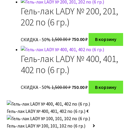
составляла
750.00 ₽.
Гель-лак LADY № 200, 201,
1,500.00 ₽.
202 по (6 гр.)
Первоначальная
Текущая
СКИДКА - 50%
1,500.00
₽
750.00
₽
В корзину
цена
цена:
составляла
750.00 ₽.
Гель-лак LADY № 400, 401,
1,500.00 ₽.
402 по (6 гр.)
Первоначальная
Текущая
СКИДКА - 50%
1,500.00
₽
750.00
₽
В корзину
цена
цена:
составляла
750.00 ₽.
1,500.00 ₽.
Гель-лак LADY № 400, 401, 402 по (6 гр.)
Гель-лак LADY № 100, 101, 102 по (6 гр.)