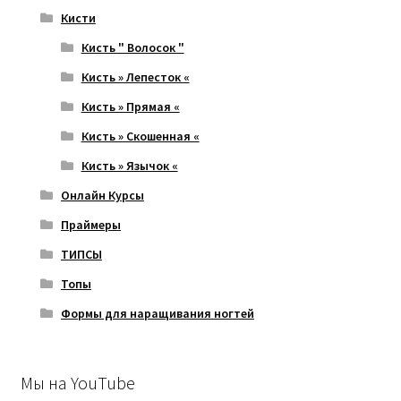
Кисти
Кисть " Волосок "
Кисть » Лепесток «
Кисть » Прямая «
Кисть » Скошенная «
Кисть » Язычок «
Онлайн Курсы
Праймеры
ТИПСЫ
Топы
Формы для наращивания ногтей
Мы на YouTube