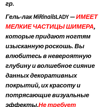
гр.
Оформление заказа
Гель-лак MiRinails
LADY
—
ИМЕЕТ
Политика конфиденциальности
МЕЛКИЕ ЧАСТИЦЫ ШИМЕРА
,
Почему нас выбирают
которые придают ногтям
изысканную роскошь. Вы
Скидки, Акции!
влюбитесь в невероятную
Чем же продукция МТ MiRinails отличается от других,
глубину и волшебное сияние
известных ТМ?
данных декоративных
покрытий, их красоту и
потрясающие визуальные
эффекты.
Не требует