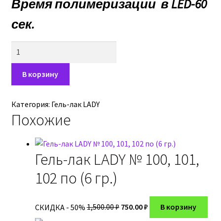
Время полимеризации в LED-60
сек.
Количество
товара
Гель-
В корзину
лак
LADY
Категория:
Гель-лак LADY
№
Похожие
102,
(6
гр.)
Гель-лак LADY № 100, 101,
102 по (6 гр.)
Первоначальная
Текущая
СКИДКА - 50%
1,500.00
₽
750.00
₽
В корзину
цена
цена: