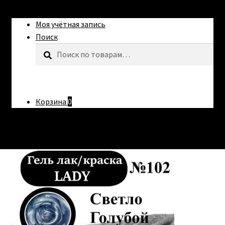
Моя учётная запись
Поиск
Искать:
Поиск
Корзина
0