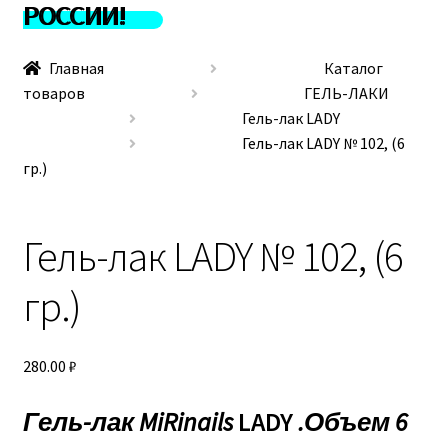
Если у Вас остались вопросы
РОССИИ!
Контакты
Главная
Каталог
товаров
ГЕЛЬ-ЛАКИ
Корзина
Гель-лак LADY
Гель-лак LADY № 102, (6
Личный кабинет
гр.)
О нас
Гель-лак LADY № 102, (6
О нашей ТМ MiRinails
гр.)
О планах на будущее
280.00
₽
Оплата
Гель-лак MiRinails
LADY
.
Объем 6
Опт